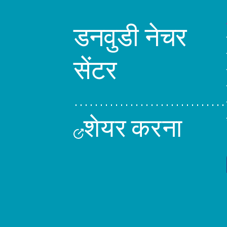
डनवुडी नेचर
सेंटर
शेयर करना