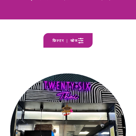
फ़िल्टर | खोज