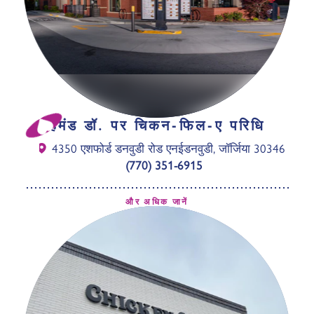
हैमंड डॉ. पर चिकन-फिल-ए परिधि
4350 एशफोर्ड डनवुडी रोड एनई
डनवुडी, जॉर्जिया 30346
(770) 351-6915
और अधिक जानें