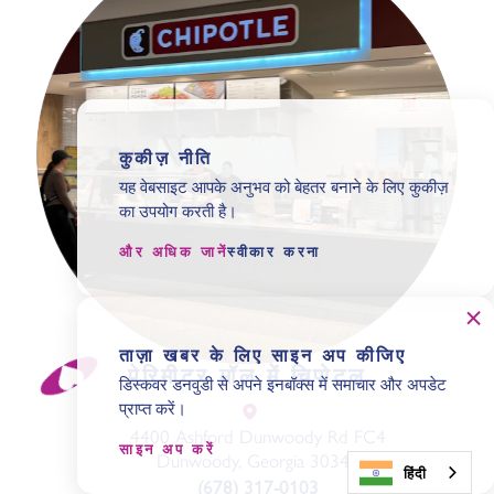
कुकीज़ नीति
यह वेबसाइट आपके अनुभव को बेहतर बनाने के लिए कुकीज़
का उपयोग करती है।
और अधिक जानें
स्वीकार करना
ताज़ा खबर के लिए साइन अप कीजिए
पेरिमीटर मॉल में चिपोटल
डिस्कवर डनवुडी से अपने इनबॉक्स में समाचार और अपडेट
प्राप्त करें।
4400 Ashford Dunwoody Rd FC4
साइन अप करें
Dunwoody, Georgia 30346
हिंदी
(678) 317-0103