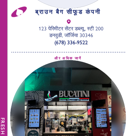
ब्राउन बैग सीफूड कंपनी
123 पेरिमीटर सेंटर डब्ल्यू., स्टी 200
डनवुडी, जॉर्जिया 30346
(678) 336-9522
और अधिक जानें
FRESH NEWS