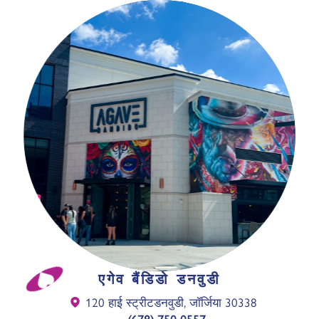
एगेव बैंडिडो डनवुडी
120 हाई स्ट्रीट
डनवुडी, जॉर्जिया 30338
(678) 750-0557