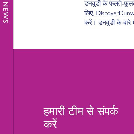
डनवुडी के फलते-फूलते
लिए, DiscoverDunw
करें। डनवुडी के बारे
हमारी टीम से संपर्क
करें