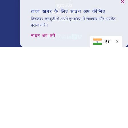
सुइट 200
ताज़ा खबर के लिए साइन अप कीजिए
डनवुडी, GA 30346
(877) 630-2270
डिस्कवर डनवुडी से अपने इनबॉक्स में समाचार और अपडेट
प्राप्त करें।
साइन अप करें
हिंदी
हम जो हैं
डनवुडी के बारे में
ब्लॉग
मिडिया
संपर्क
योजना
बनाना शुरू
करें
हमारी आगंतुक गाइड
प्राप्त करें
ताज़ा खबर के लिए साइन अप कीजिए