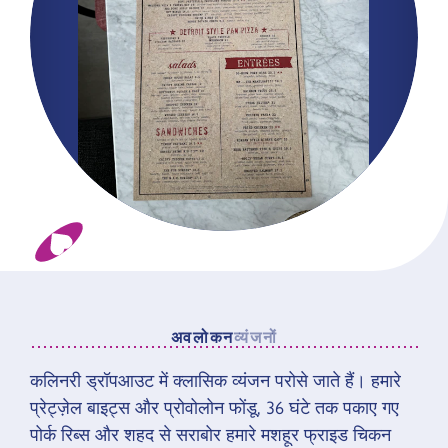
अवलोकन
व्यंजनों
कलिनरी ड्रॉपआउट में क्लासिक व्यंजन परोसे जाते हैं। हमारे
अवलोकन
प्रेट्ज़ेल बाइट्स और प्रोवोलोन फोंडू, 36 घंटे तक पकाए गए
पोर्क रिब्स और शहद से सराबोर हमारे मशहूर फ्राइड चिकन